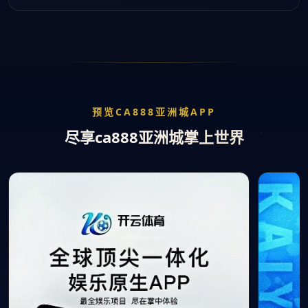
预览CA888亚洲城APP
尽享ca888亚洲城掌上世界