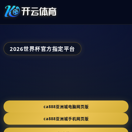
2026世界杯官方指定平台
ca888亚洲城电脑网页版
ca888亚洲城手机网页版